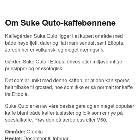
1
kilo
bulk
Om Suke Quto-kaffebønnene
antall
Kaffegården Suke Quto ligger i et kupert område med
både høye fjell, daler og flat mark sentralt sør i Etiopia.
Jorden her er vulkansk, og meget næringsrik.
Gården Suke Quto i Etiopia drives etter miljøvennlige
prinsipper og er økologisk.
Det som er unikt med denne kaffen, er at den kan spores
helt tilbake til grosted, noe som ikke er så normalt for kaffe
fra Etiopia
.
Suke Quto er en av våre bestselgere og en meget populær
kaffe blant både kaffentusiaster og folk som er nye på
spesialkaffe. Prøv den på aeropress eller V60.
Område:
Oromia
Høstet:
Desember til februar