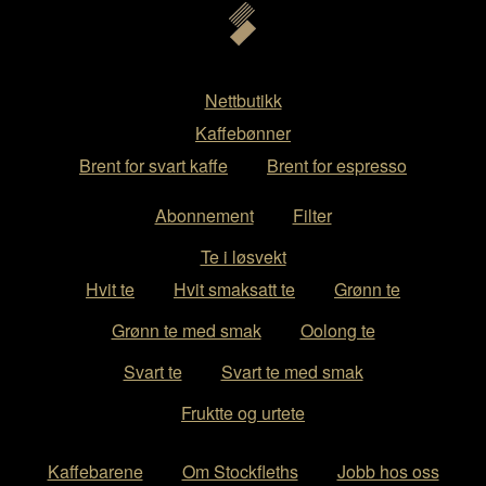
Nettbutikk
Kaffebønner
Brent for svart kaffe
Brent for espresso
Abonnement
Filter
Te i løsvekt
Hvit te
Hvit smaksatt te
Grønn te
Grønn te med smak
Oolong te
Svart te
Svart te med smak
Fruktte og urtete
Kaffebarene
Om Stockfleths
Jobb hos oss