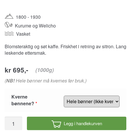
1800 - 1930
Kurume og Welicho
Vasket
Blomsteraktig og søt kaffe. Friskhet i retning av sitron. Lang
leskende ettersmak.
kr 695,-
(1000g)
(
NB!
Hele bønner må kvernes før bruk.)
Kverne
bønnene?
*
Suke
Legg i handlekurven
Quto