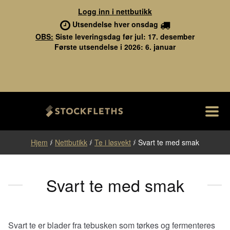
Logg inn i nettbutikk
Utsendelse hver onsdag
OBS:
Siste leveringsdag før jul: 17. desember
Første utsendelse i 2026: 6. januar
M
Hopp
Hopp
Stockfleths
til
til
navigasjon
innhold
Fol
Nettbutikk
Hjem
/
Nettbutikk
/
Te i løsvekt
/
Svart te med smak
ut
und
Fol
Kaffebønner
ut
Svart te med smak
und
Abonnement
Filter
Svart te er blader fra tebusken som tørkes og fermenteres