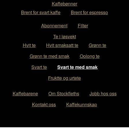
Kaffebønner
Brent for svart kaffe
Brent for espresso
Abonnement
Filter
Te i løsvekt
Hvit te
Hvit smaksatt te
Grønn te
Grønn te med smak
Oolong te
Svart te
Svart te med smak
Fruktte og urtete
Kaffebarene
Om Stockfleths
Jobb hos oss
Kontakt oss
Kaffekunnskap