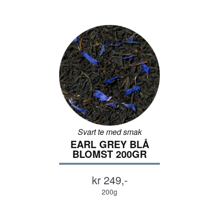
Om Stockfleths
Jobb hos oss
Kontakt oss
Kaffekunnskap
Svart te med smak
EARL GREY BLÅ
BLOMST 200GR
kr 249,-
200g