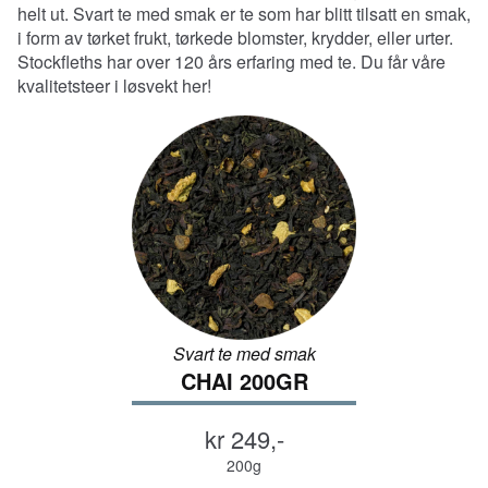
Fol
Te i løsvekt
helt ut. Svart te med smak er te som har blitt tilsatt en smak,
ut
i form av tørket frukt, tørkede blomster, krydder, eller urter.
und
Hvit te
Stockfleths har over 120 års erfaring med te. Du får våre
kvalitetsteer i løsvekt her!
Hvit smaksatt te
Grønn te
Grønn te med smak
Oolong te
Svart te
Svart te med smak
Svart te med smak
CHAI 200GR
Fruktte og urtete
kr 249,-
Kaffebarene
200g