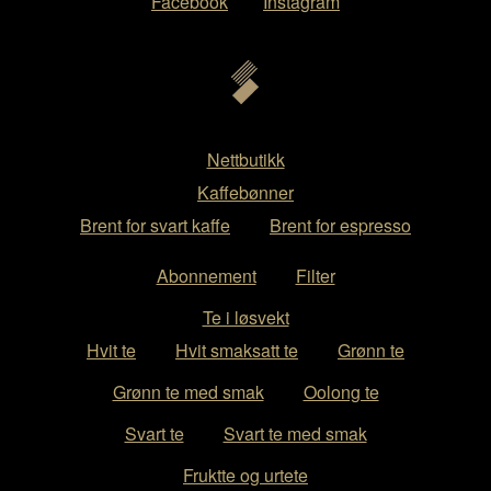
Facebook
Instagram
Nettbutikk
Kaffebønner
Brent for svart kaffe
Brent for espresso
Abonnement
Filter
Te i løsvekt
Hvit te
Hvit smaksatt te
Grønn te
Grønn te med smak
Oolong te
Svart te
Svart te med smak
Fruktte og urtete