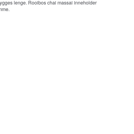
n brygges lenge. Rooibos chai massai inneholder
omme.