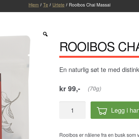
Hjem
/
Te
/
Urtete
/
Rooibos Chai Massai
Zoom
ROOIBOS CHA
En naturlig søt te med distin
kr 99,-
(70g)
Rooibos
Legg i ha
Chai
Massai
antall
Rooibos er nålene fra en busk som vo