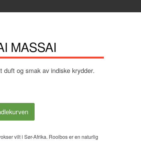
I MASSAI
kt duft og smak av indiske krydder.
ndlekurven
kser vilt i Sør-Afrika. Rooibos er en naturlig