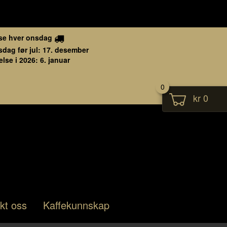
se hver onsdag
sdag før jul: 17. desember
lse i 2026: 6. januar
0
kr 0
kt oss
Kaffekunnskap