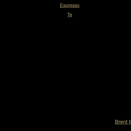
Espresso
Te
Brent f