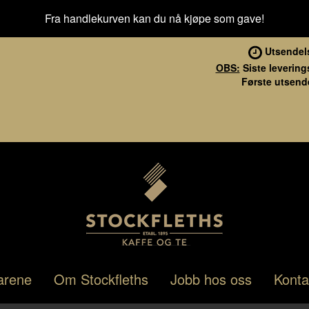
Fra handlekurven kan du nå kjøpe som gave!
Utsendel
OBS:
Siste levering
Første utsende
Stockfleths
Hopp
Hopp
arene
Om Stockfleths
Jobb hos oss
Konta
til
til
navigasjon
innhold