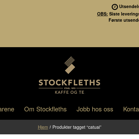
Utsendel
OBS:
Siste levering
Første utsende
Stockfleths
Hopp
Hopp
arene
Om Stockfleths
Jobb hos oss
Konta
til
til
navigasjon
innhold
Hjem
/
Produkter tagget “catuai”