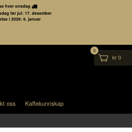
se hver onsdag
sdag før jul: 17. desember
lse i 2026: 6. januar
0
kr 0
kt oss
Kaffekunnskap