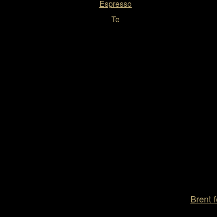
Espresso
Te
Brent f