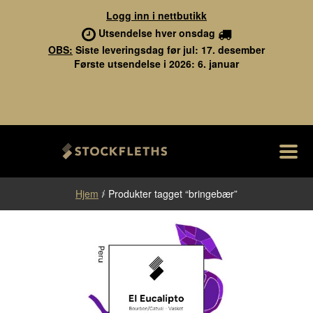
Logg inn i nettbutikk
Utsendelse hver onsdag
OBS:
Siste leveringsdag før jul: 17. desember
Første utsendelse i 2026: 6. januar
M
Hopp
Hopp
Stockfleths
til
til
navigasjon
innhold
Fol
Nettbutikk
Hjem
/
Produkter tagget “bringebær”
ut
und
Kaffebarene
Om Stockfleths
Jobb hos oss