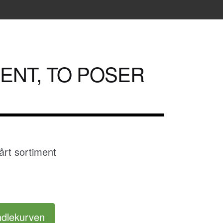
ENT, TO POSER
D
vårt sortiment
ndlekurven