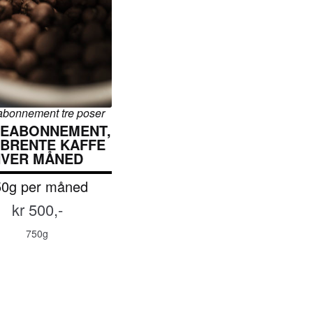
abonnement tre poser
FEABONNEMENT,
YBRENTE KAFFE
HVER MÅNED
50g per måned
kr 500,-
750g