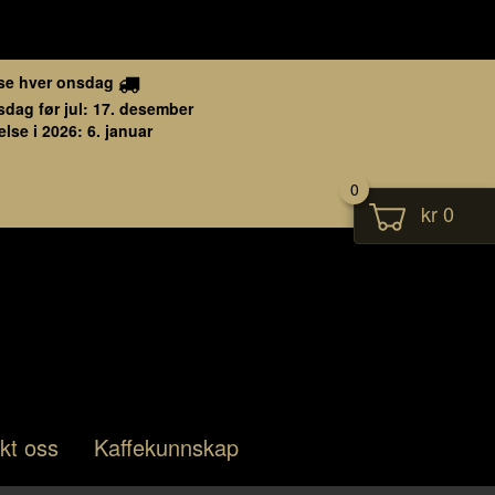
se hver onsdag
sdag før jul: 17. desember
lse i 2026: 6. januar
0
kr 0
kt oss
Kaffekunnskap