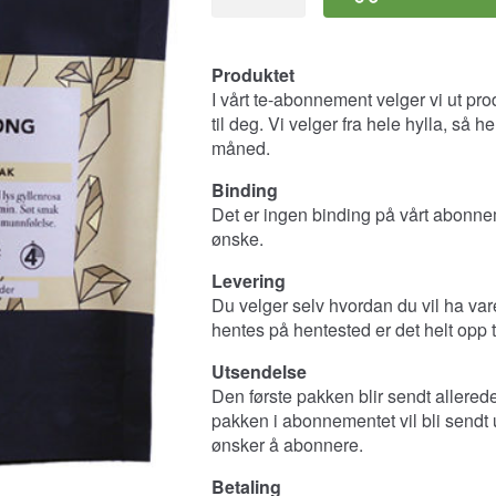
to
poser
hver
Produktet
måned
I vårt te-abonnement velger vi ut pro
antall
til deg. Vi velger fra hele hylla, så 
måned.
Binding
Det er ingen binding på vårt abonne
ønske.
Levering
Du velger selv hvordan du vil ha vare
hentes på hentested er det helt opp t
Utsendelse
Den første pakken blir sendt allerede
pakken i abonnementet vil bli send
ønsker å abonnere.
Betaling