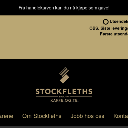
Fra handlekurven kan du nå kjøpe som gave!
Utsendel
OBS:
Siste levering
Første utsende
Stockfleths
Hopp
Hopp
arene
Om Stockfleths
Jobb hos oss
Konta
til
til
navigasjon
innhold