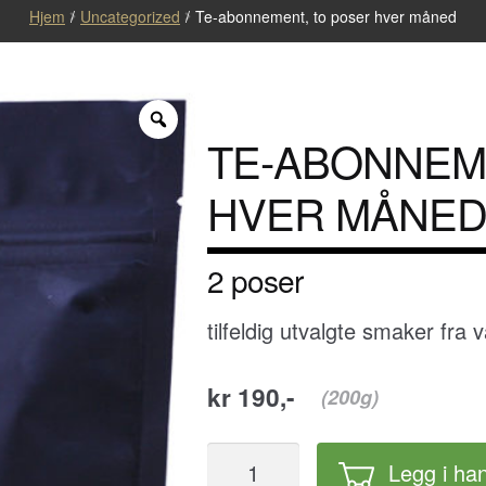
Hjem
/
Uncategorized
/
Te-abonnement, to poser hver måned
Zoom
TE-ABONNEM
HVER MÅNE
2 poser
tilfeldig utvalgte smaker fra 
kr 190,-
(200g)
Te-
Legg i ha
abonnement,