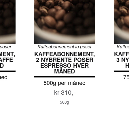
poser
Kaffeabonnement to poser
Kaffe
ENT,
KAFFEABONNEMENT,
KAF
AFFE
2 NYBRENTE POSER
3 N
D
ESPRESSO HVER
MÅNED
ned
7
500g per måned
kr 310,-
500g