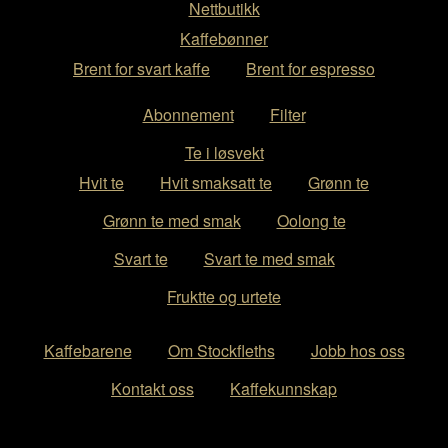
Nettbutikk
Kaffebønner
Brent for svart kaffe
Brent for espresso
Abonnement
Filter
Te i løsvekt
Hvit te
Hvit smaksatt te
Grønn te
Grønn te med smak
Oolong te
Svart te
Svart te med smak
Fruktte og urtete
Kaffebarene
Om Stockfleths
Jobb hos oss
Kontakt oss
Kaffekunnskap