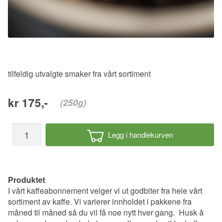
tilfeldig utvalgte smaker fra vårt sortiment
kr 175,-
(250g)
Kaffeabonnement
Legg i handlekurven
nybrent
kaffe
hver
måned
Produktet
antall
I vårt kaffeabonnement velger vi ut godbiter fra hele vårt
sortiment av kaffe. Vi varierer innholdet i pakkene fra
måned til måned så du vil få noe nytt hver gang. Husk å