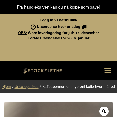
Fra handlekurven kan du nå kjøpe som gave!
Logg inn i nettbutikk
Utsendelse hver onsdag
OBS:
Siste leveringsdag før jul: 17. desember
Første utsendelse i 2026: 6. januar
M
Hopp
Hopp
Stockfleths
til
til
navigasjon
innhold
Fol
Nettbutikk
Hjem
/
Uncategorized
/
Kaffeabonnement nybrent kaffe hver måned
ut
und
Kaffebarene
Om Stockfleths
Zoo