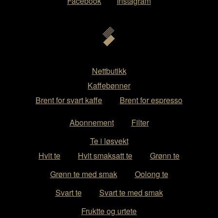
Facebook
Instagram
Nettbutikk
Kaffebønner
Brent for svart kaffe
Brent for espresso
Abonnement
Filter
Te i løsvekt
Hvit te
Hvit smaksatt te
Grønn te
Grønn te med smak
Oolong te
Svart te
Svart te med smak
Fruktte og urtete