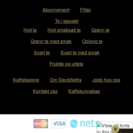
Abonnement
Filter
Te i løsvekt
Hvit te
Hvit smaksatt te
Grønn te
Grønn te med smak
Oolong te
Svart te
Svart te med smak
Fruktte og urtete
Kaffebarene
Om Stockfleths
Jobb hos oss
Kontakt oss
Kaffekunnskap
0