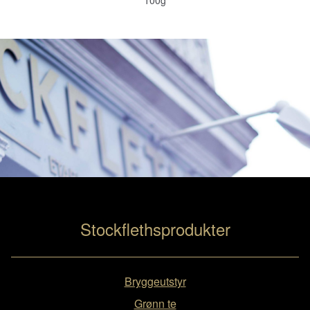
100g
Stockflethsprodukter
Bryggeutstyr
Grønn te