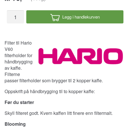
Filter
Legg i handlekurven
til
Hario
V60
02
Filter til Hario
40
V60
stk
filterholder for
antall
håndbrygging
av kaffe.
Filterne
passer filterholder som brygger til 2 kopper kaffe.
Oppskrift på håndbrygging til to kopper kaffe:
Før du starter
Skyll filteret godt. Kvern kaffen litt finere enn filtermalt.
Blooming