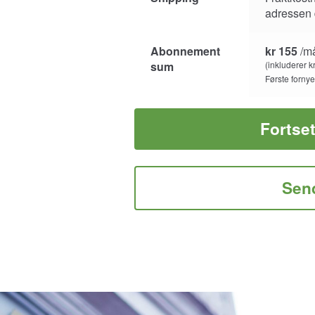
adressen 
Abonnement
kr
155
/m
sum
(inkluderer
k
Første forny
Fortset
Sen