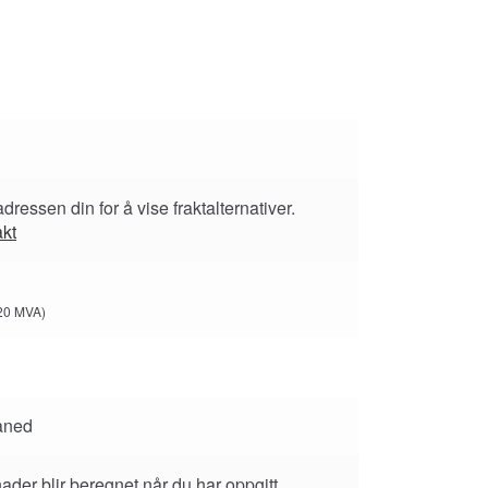
adressen din for å vise fraktalternativer.
akt
20
MVA)
åned
ader blir beregnet når du har oppgitt