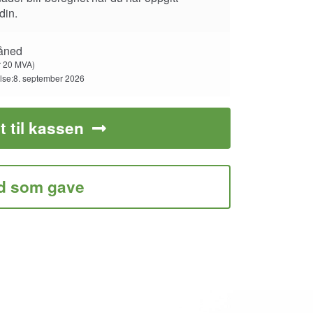
din.
åned
r
20
MVA)
else:8. september 2026
t til kassen
d som gave