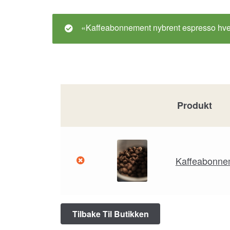
«Kaffeabonnement nybrent espresso hver 
Produkt
Kaffeabonne
Tilbake Til Butikken