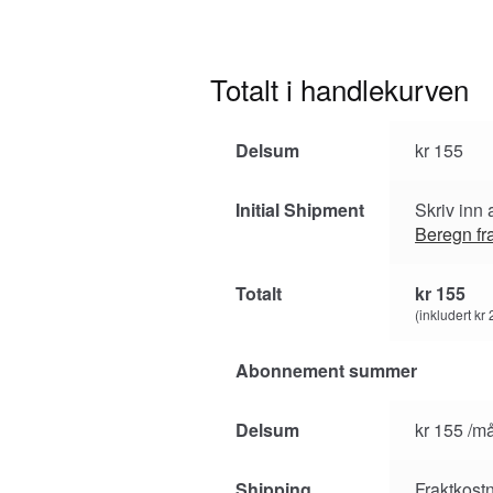
Totalt i handlekurven
Delsum
kr
155
Initial Shipment
Skriv inn 
Beregn fr
Totalt
kr
155
(inkludert
kr
Abonnement summer
Delsum
kr
155
/m
Shipping
Fraktkostn