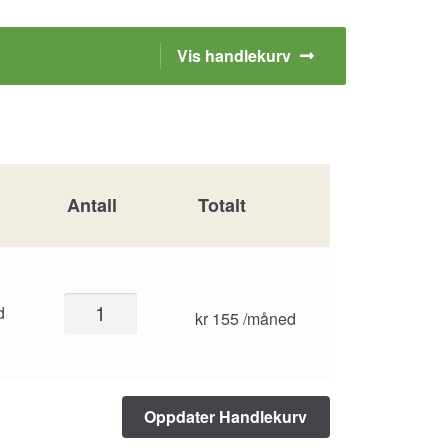
Vis handlekurv
Antall
Totalt
Kaffeabonnement
d
kr
155
/måned
nybrent
espresso
hver
måned
antall