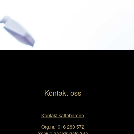
Kontakt oss
Kontakt kaffebarene
Org.nr.: 916 280 572
Schweigaards gate 34a