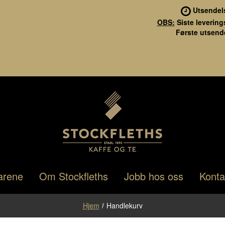
Utsendel
OBS:
Siste levering
Første utsende
Stockfleths
Hopp
Hopp
arene
Om Stockfleths
Jobb hos oss
Konta
til
til
navigasjon
innhold
Hjem
/
Handlekurv