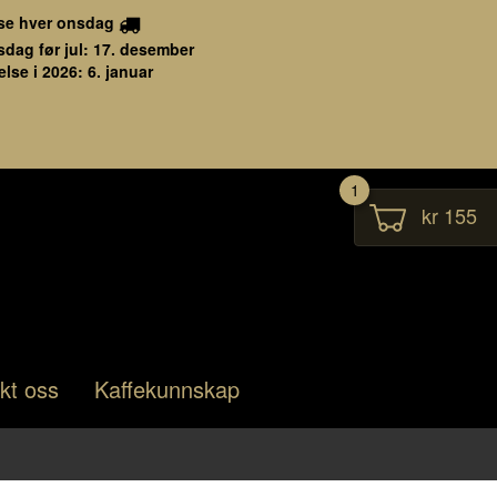
se hver onsdag
sdag før jul: 17. desember
lse i 2026: 6. januar
1
kr 155
kt oss
Kaffekunnskap