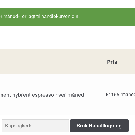
måned» er lagt til handlekurven din.
Pris
ment nybrent espresso hver måned
kr
155
/måne