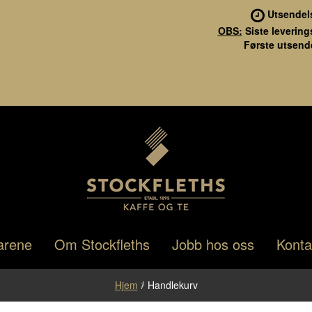
Utsendel
OBS:
Siste levering
Første utsende
Stockfleths
Hopp
Hopp
arene
Om Stockfleths
Jobb hos oss
Konta
til
til
navigasjon
innhold
Hjem
/
Handlekurv